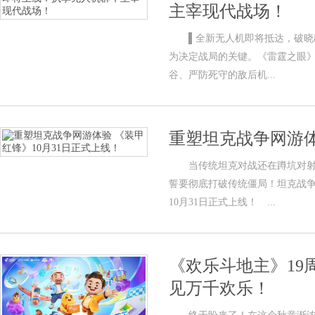
主宰现代战场！
▌全新无人机即将抵达，破晓
为决定战局的关键。《雷霆之眼
谷、严防死守的敌后机...
重塑坦克战争网游体
当传统坦克对战还在蹲坑对射的
誓要彻底打破传统僵局！坦克战
10月31日正式上线！ ...
《欢乐斗地主》19
见万千欢乐！