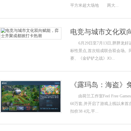
平方米超大场地 两大...
电竞与城市文化双
6月29日至7月13日,胖胖龙
标性景点,首次组成联合双会场。同
赛、《金铲铲之战》JO...
《露玛岛：海盗》免
由荷兰工作室Feel Free G
60万套,并开启了游戏上线以来首
扣价38 4元,平...