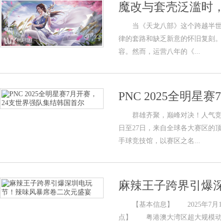
魔改与套壳泛滥时
当《天龙八部》这个跨越半世纪
律的套路和缺乏新意的怀旧复刻。
容。然而，运营八年的《...
PNC 2025全明
群雄齐聚，巅峰对决！人气竞技射击
日至27日，来自全球各大赛区的
手球竞技馆，以赛区之名...
麻辣王子跨界引爆
【基本信息】 2025年7月1
点】 粤港澳大湾区超大规模动