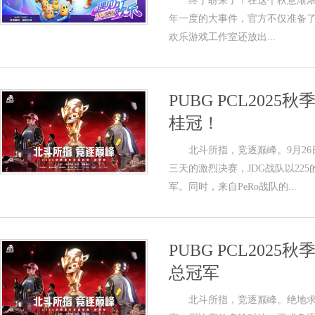
终于盼来了！在这个秋意渐浓的
年一度的大事件，官方不仅准备
欢乐游戏工作室还放出...
PUBG PCL20
桂冠！
北斗所指，竞逐巅峰。9月26日-9
三天的激烈决赛，JDG战队以22
军。同时，来自PeRo战队的...
PUBG PCL20
总冠军
北斗所指，竞逐巅峰。绝地求生