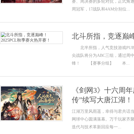
赛、周决赛的多轮对抗，正式角逐
周冠军，17战队和4AM分别位...
北斗所指，竞逐巅峰
北半所指，人气竞技游戏PUBG电
尖战队将分为ABC三组，通过周
锋！ 【赛事分组】 本...
《剑网3》十六周年
传”续写大唐江湖！
江湖万里风雨遥，幸得与君共话当
网球中心圆满落幕。万千玩家齐聚
迭代与技术革新回应每一...