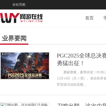
全站导航
首页
业界要闻
PGC2025全球总
勇猛出征！
磨砺整载，蓄势待发！PUBG2025
12月14日（共 3 周）。来自世
军竞猜活动的高额...