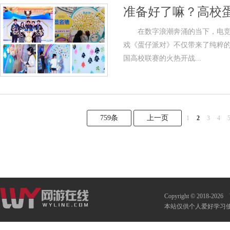
准备好了嘛？高校
在数字浪潮奔涌的当下，电竞早
戏《蛋仔派对》不仅带来了纯粹
国高校联赛的火热开战...
759条
上一页
1
2
3
4
Copyright © 2018-2026
本站仅供个人爱好学习使用 