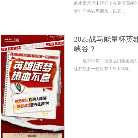
的水墨意境中挥杆？在赛博高楼
者》即将破界而来，以真...
2025战马能量杯
峡谷？
成都四馆，晋级之门敞至最后！ 
让梦想多一份胜算！& 10024; 