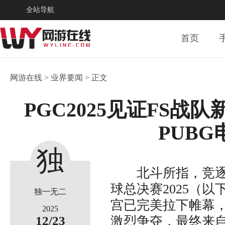
全站导航
首页
网游在线
>
业界要闻
> 正文
PGC2025见证FS战
PUB
独
北斗所指，竞逐巅峰！
球总决赛2025（以
一
独一无二
宫已完美拉下帷幕，
2025
12/23
激烈争夺，最终来自泰国