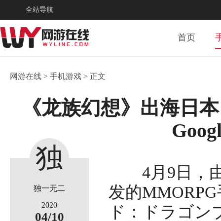
全站导航
首页
网游在线
>
手机游戏
> 正文
《龙族幻想》出海日本，火
Googl
独
4月9日，由
一
发的MMORP
独一无二
2020
ド：ドラゴンブ
04/10