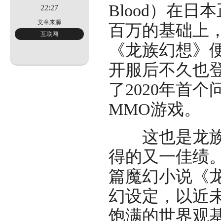
无
Blood）在
22:27
文章来源
百万的基础上
互联网
二
《龙族幻想》便火
开服后不久也登顶
了2020年首
MMO游戏。
这也是龙族继
得的又一佳绩
篇魔幻小说《
幻设定，以近
饱满的世界观