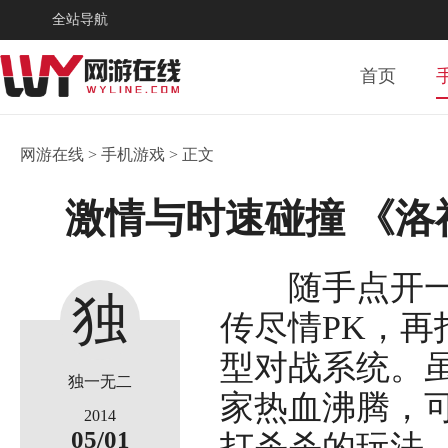
全站导航
首页
网游在线
>
手机游戏
> 正文
激情与时速碰撞 《
随手点开一个
独
传尽情PK，
型对战系统。
一
独一无二
家热血沸腾，
2014
05/01
打杀杀的玩法。