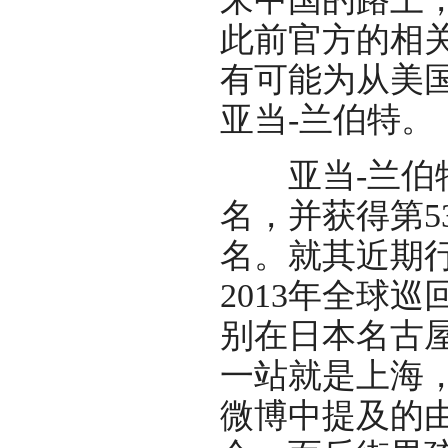
此前官方的相
有可能为从美
亚当-兰伯特。
亚当-兰伯特
名，并获得第5
名。就其近期
2013年全球巡
别在日本名古
一站就是上海，
微博中提及的