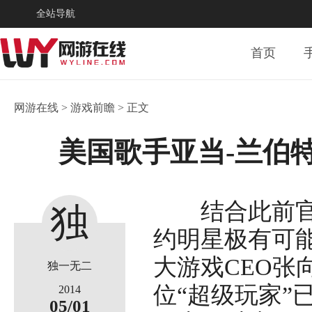
全站导航
首页
网游在线
>
游戏前瞻
> 正文
美国歌手亚当-兰伯
结合此前官方
独
约明星极有可
大游戏CEO张
一
独一无二
位“超级玩家”
2014
05/01