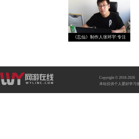
《忘仙》制作人张环宇:专注
游
Copyright © 2018-2026
本站仅供个人爱好学习使用 