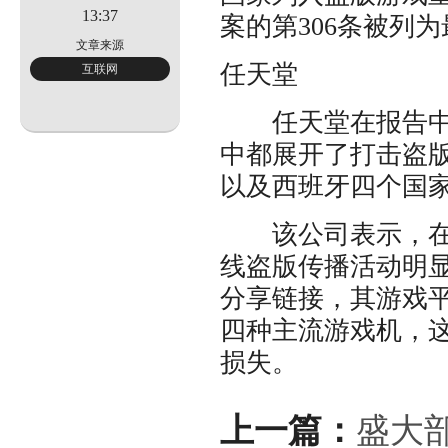
无
13:37
案的第306条被列
文章来源
任天堂
互联网
二
任天堂在报告中提
中都展开了打击盗
以及西班牙四个国
该公司表示，在过
线盗版传播活动明
分享链接，其游戏平台囊
四种主流游戏机，
损失。
上一篇：
盛大